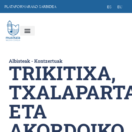
PLATAFORMARAKO SARBIDEA
ES
EU
Albisteak
-
Kontzertuak
TRIKITIXA,
TXALAPART
ETA
AKORDOIKO