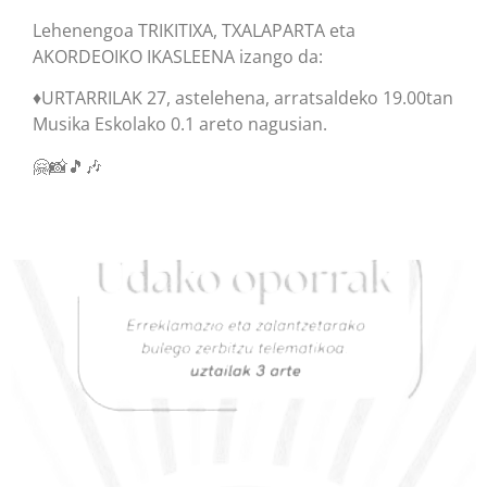
Lehenengoa TRIKITIXA, TXALAPARTA eta
AKORDEOIKO IKASLEENA izango da:
♦️URTARRILAK 27, astelehena, arratsaldeko 19.00tan
Musika Eskolako 0.1 areto nagusian.
🤗📸🎵🎶