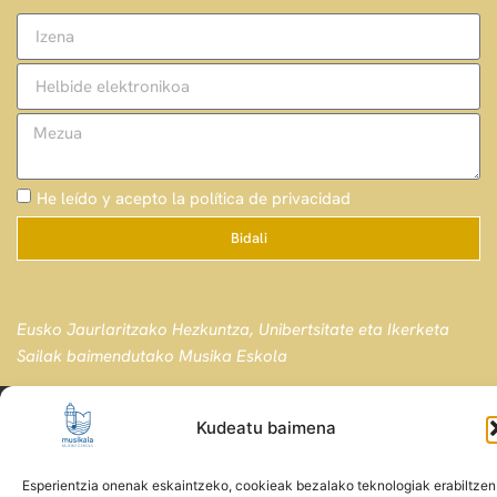
He leído y acepto la política de privacidad
Bidali
Eusko Jaurlaritzako Hezkuntza, Unibertsitate eta Ikerketa
Sailak baimendutako Musika Eskola
Desarrollado por ENDER, S.L. - La factoría del software
Kudeatu baimena
© Copyright Musikaia
Esperientzia onenak eskaintzeko, cookieak bezalako teknologiak erabiltzen