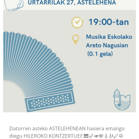
Datorren asteko ASTELEHENEAN hasiera emango
diegu HILEROKO KONTZERTUEI! 🎹🎷🎺🪗🎸🎻🪈🥁