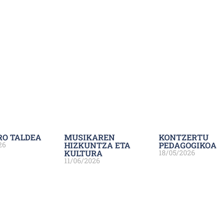
RO TALDEA
MUSIKAREN
KONTZERTU
26
HIZKUNTZA ETA
PEDAGOGIKOA
KULTURA
18/05/2026
11/06/2026