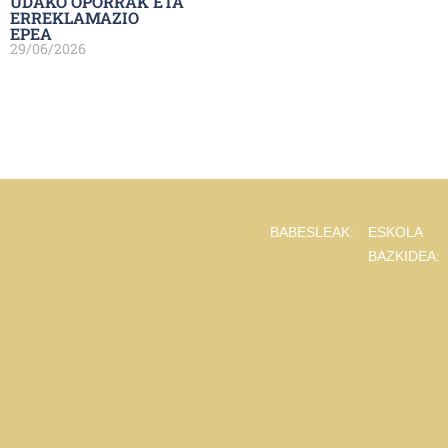
UDAKO OPORRAK ETA
ERREKLAMAZIO
EPEA
29/06/2026
BABESLEAK:
ESKOLA
BAZKIDEA: