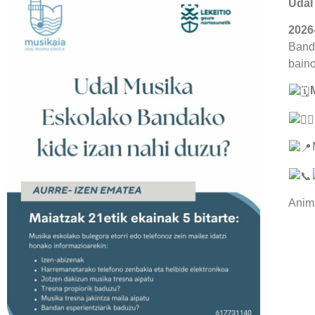
Udal
2026
Banda
baino
Anim