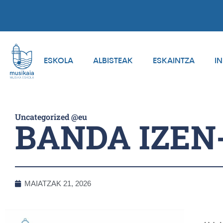
ESKOLA
ALBISTEAK
ESKAINTZA
I
Uncategorized @eu
BANDA IZE
MAIATZAK 21, 2026