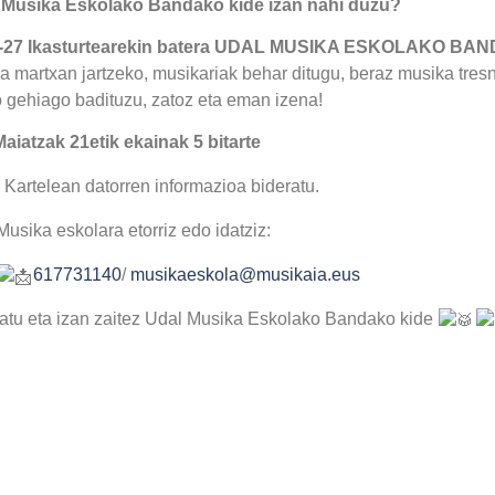
 Musika Eskolako Bandako kide izan nahi duzu?
-27 Ikasturtearekin batera UDAL MUSIKA ESKOLAKO BAND
 martxan jartzeko, musikariak behar ditugu, beraz musika tresn
 gehiago badituzu, zatoz eta eman izena!
Maiatzak 21etik ekainak 5 bitarte
Kartelean datorren informazioa bideratu.
Musika eskolara etorriz edo idatziz:
617731140
/
musikaeskola@musikaia.eus
atu eta izan zaitez Udal Musika Eskolako Bandako kide