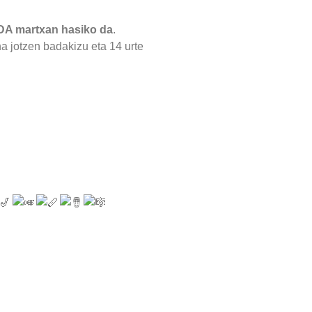
A martxan hasiko da
.
a jotzen badakizu eta 14 urte