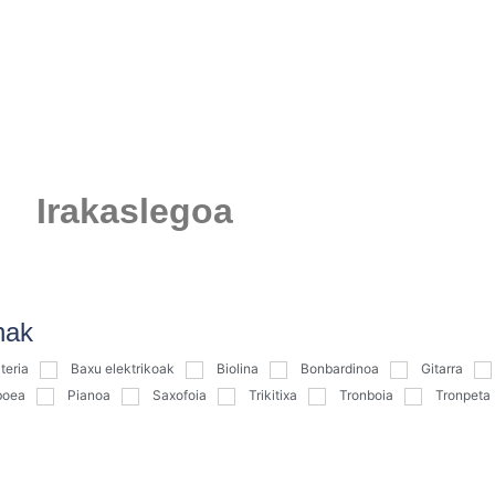
Irakaslegoa
nak
teria
Baxu elektrikoak
Biolina
Bonbardinoa
Gitarra
boea
Pianoa
Saxofoia
Trikitixa
Tronboia
Tronpeta