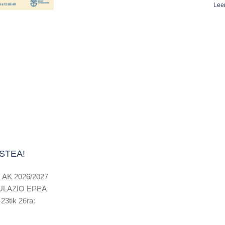
Lee
STEA!
AK 2026/2027
KULAZIO EPEA
23tik 26ra: