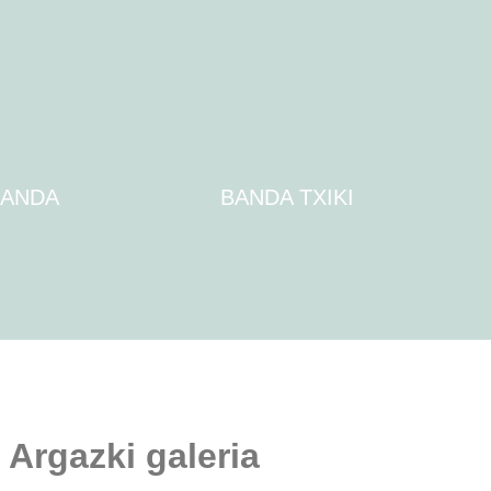
BANDA
BANDA TXIKI
Argazki galeria