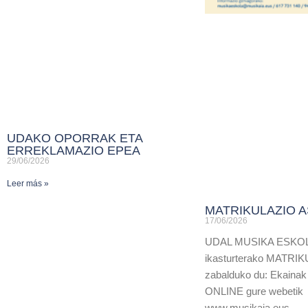
UDAKO OPORRAK ETA
ERREKLAMAZIO EPEA
29/06/2026
Leer más »
MATRIKULAZIO A
17/06/2026
UDAL MUSIKA ESKOL
ikasturterako MATRI
zabalduko du: Ekainak 
ONLINE gure webetik
www.musikaia.eus