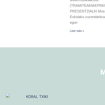
(TRAMITEAKMATRIK
PRESENTZIALKI Musi
Eskolako zuzendaritzan
egun
Leer más »
M