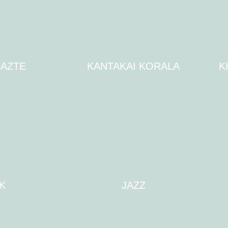
GAZTE
KANTAKAI KORALA
K
K
JAZZ