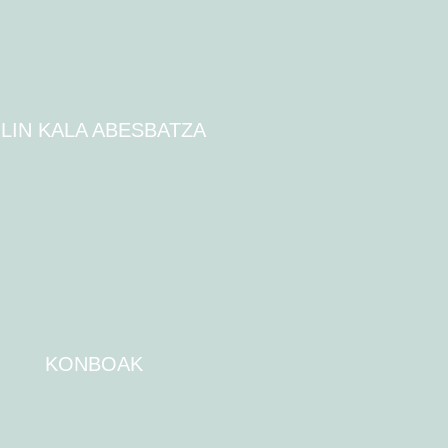
ILIN KALA ABESBATZA
KONBOAK