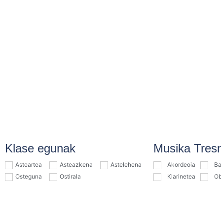
Klase egunak
Musika Tres
Asteartea
Asteazkena
Astelehena
Akordeoia
Ba
Osteguna
Ostirala
Klarinetea
O