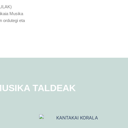
ULAK)
kaia Musika
 ordutegi eta
USIKA TALDEAK