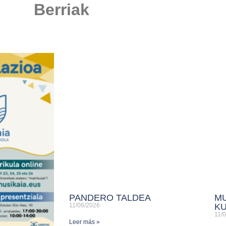
Berriak
PANDERO TALDEA
MU
11/06/2026
K
11/
Leer más »