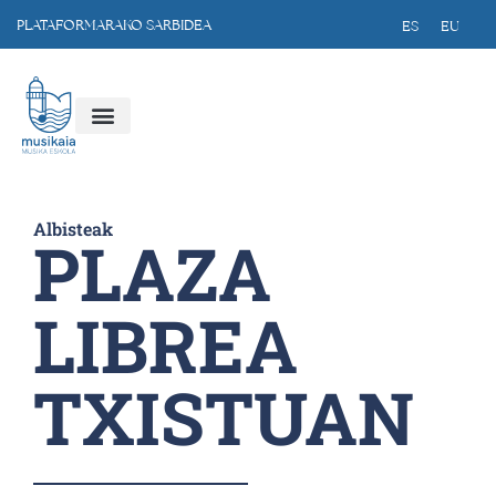
PLATAFORMARAKO SARBIDEA
ES
EU
Albisteak
PLAZA
LIBREA
TXISTUAN