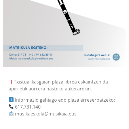
Txistua ikasgaian plaza librea eskaintzen da
apiriletik aurrera hasteko aukerarekin.
Informazio gehiago edo plaza erreserbatzeko:
617.731.140
musikaeskola@musikaia.eus