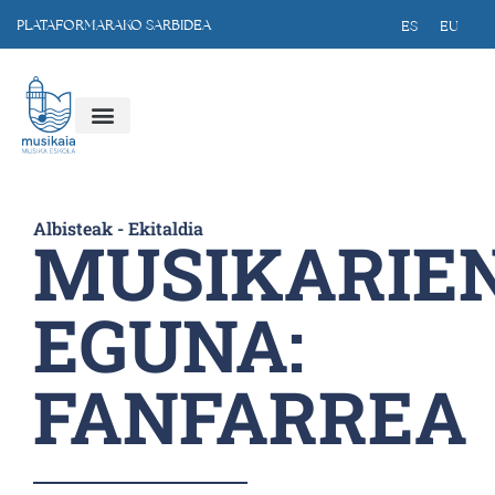
PLATAFORMARAKO SARBIDEA
ES
EU
Albisteak
-
Ekitaldia
MUSIKARIE
EGUNA:
FANFARREA