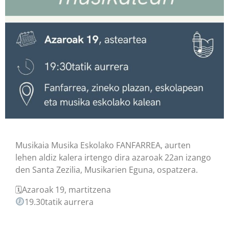
Musikaia Musika Eskolako FANFARREA, aurten
lehen aldiz kalera irtengo dira azaroak 22an izango
den Santa Zezilia, Musikarien Eguna, ospatzera.
🗓Azaroak 19, martitzena
19.30tatik aurrera