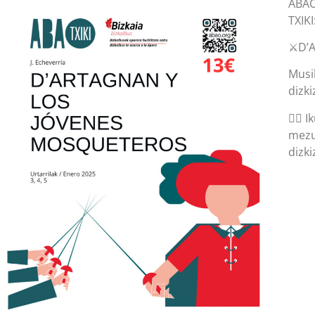
ABAO
TXIKI
⚔️D’
Musi
dizki
👉🏽 
mezu
dizk