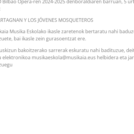
 Bilbao Opera-ren 2024-2025 denboraldiaren barruan, 5 ur
:
ARTAGNAN Y LOS JÓVENES MOSQUETEROS
kaia Musika Eskolako ikasle zaretenok bertaratu nahi baduz
zuete, bai ikasle zein gurasoentzat ere.
Ikuskizun bakoitzerako sarrerak eskuratu nahi badituzue, dei
 elektronikoa musikaeskola@musikaia.eus helbidera eta jar
izuegu