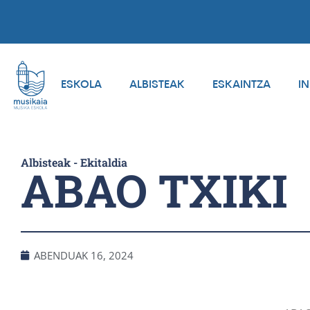
ESKOLA
ALBISTEAK
ESKAINTZA
I
Albisteak
-
Ekitaldia
ABAO TXIKI
ABENDUAK 16, 2024