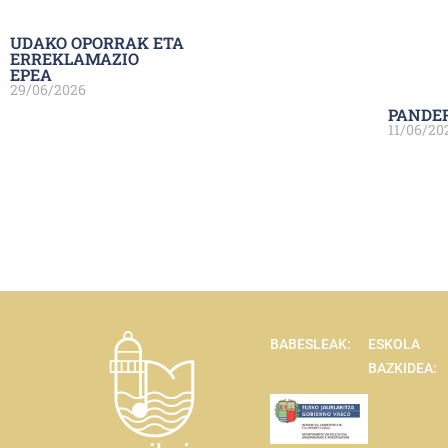
UDAKO OPORRAK ETA
ERREKLAMAZIO
EPEA
29/06/2026
PANDE
11/06/20
BABESLEAK:
ESKOLA
BAZKIDEA: