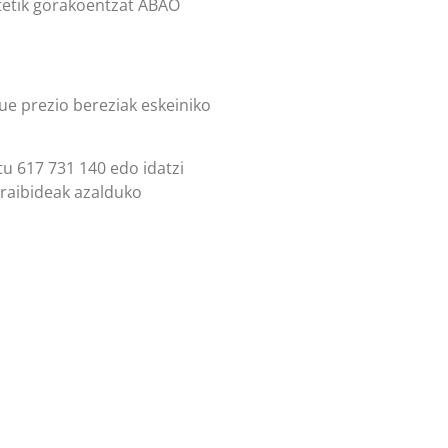
tetik gorakoentzat ABAO
ue prezio bereziak eskeiniko
tu 617 731 140 edo idatzi
raibideak azalduko