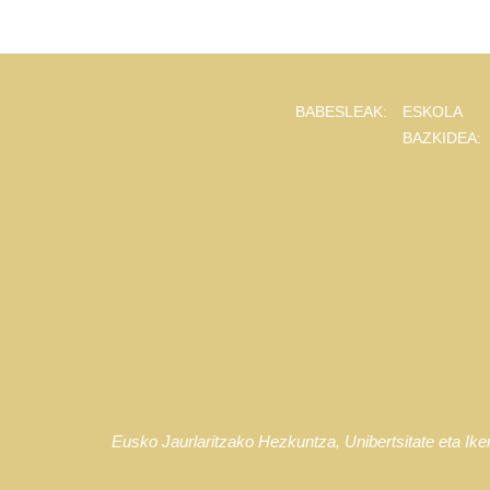
BABESLEAK:
ESKOLA
BAZKIDEA:
Eusko Jaurlaritzako Hezkuntza, Unibertsitate eta Ik