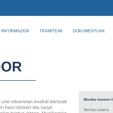
INFORMAZIOA
TRAMITEAK
DOKUMENTUAK
DOR
Musika tresnen f
 urte nituenean euskal dantzak
en hasi nintzen eta zazpi
Bertoko adarra