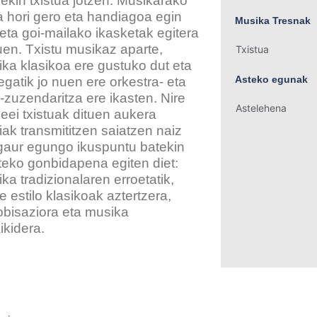
rekin txistua jotzen. Musikarako
a hori gero eta handiagoa egin
Musika Tresnak
eta goi-mailako ikasketak egitera
uen. Txistu musikaz aparte,
Txistua
ka klasikoa ere gustuko dut eta
Asteko egunak
egatik jo nuen ere orkestra- eta
-zuzendaritza ere ikasten. Nire
Astelehena
leei txistuak dituen aukera
iak transmititzen saiatzen naiz
gaur egungo ikuspuntu batekin
teko gonbidapena egiten diet:
ka tradizionalaren erroetatik,
e estilo klasikoak aztertzera,
obisaziora eta musika
ikidera.