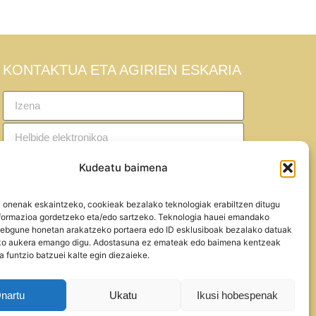
KONTAKTUA ETA AGIRIEN ESKARIA
Kudeatu baimena
a onenak eskaintzeko, cookieak bezalako teknologiak erabiltzen ditugu
He leído y acepto la política de privacidad
nformazioa gordetzeko eta/edo sartzeko. Teknologia hauei emandako
bgune honetan arakatzeko portaera edo ID esklusiboak bezalako datuak
Bidali
ko aukera emango digu. Adostasuna ez emateak edo baimena kentzeak
a funtzio batzuei kalte egin diezaieke.
nartu
Ukatu
Ikusi hobespenak