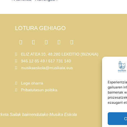
LOTURA GEHIAGO
ELIZ ATEA 10, 48.280 LEKEITIO (BIZKAIA)
946 12 85 49 / 617 731 140
musikaeskola@musikaia.eus
Esperientzi
Lege oharra
gailuaren i
Pribatutasun politika
baimenak we
prozesatze
ezaugarri et
erketa Sailak baimendutako Musika Eskola
O