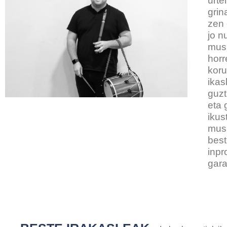
urte
grin
zen 
jo n
musi
horr
koru
ikas
guzt
eta 
ikus
musi
best
inpr
gara