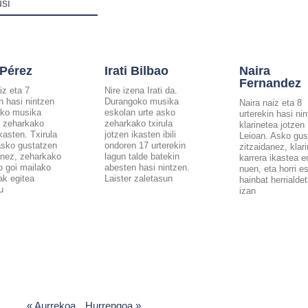
usi
 Pérez
Irati Bilbao
Naira
Fernandez
iz eta 7
Nire izena Irati da.
in hasi nintzen
Durangoko musika
Naira naiz eta 8
ako musika
eskolan urte asko
urterekin hasi ni
 zeharkako
zeharkako txirula
klarinetea jotzen
ikasten. Txirula
jotzen ikasten ibili
Leioan. Asko gus
asko gustatzen
ondoren 17 urterekin
zitzaidanez, klar
anez, zeharkako
lagun talde batekin
karrera ikastea e
ko goi mailako
abesten hasi nintzen.
nuen, eta horri es
ak egitea
Laister zaletasun
hainbat herrialdet
u
izan
« Aurrekoa
Hurrengoa »