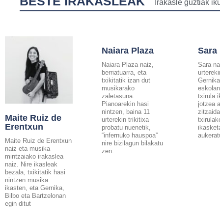
BESTE IRAKASLEAK
Irakasle guztiak ik
Naiara Plaza
Sara
Naiara Plaza naiz,
Sara na
berriatuarra, eta
urterek
txikitatik izan dut
Gernik
musikarako
eskolan
zaletasuna.
txirula 
Pianoarekin hasi
jotzea 
nintzen, baina 11
zitzaid
Maite Ruiz de
urterekin trikitixa
txirula
Erentxun
probatu nuenetik,
ikasket
“infernuko hauspoa”
aukerat
Maite Ruiz de Erentxun
nire bizilagun bilakatu
naiz eta musika
zen.
mintzaiako irakaslea
naiz. Nire ikasleak
bezala, txikitatik hasi
nintzen musika
ikasten, eta Gernika,
Bilbo eta Bartzelonan
egin ditut