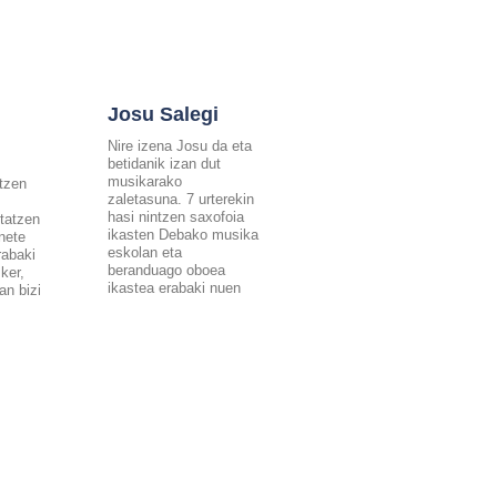
Josu Salegi
Nire izena Josu da eta
betidanik izan dut
musikarako
ntzen
zaletasuna. 7 urterekin
hasi nintzen saxofoia
tatzen
ikasten Debako musika
inete
eskolan eta
rabaki
beranduago oboea
ker,
ikastea erabaki nuen
an bizi