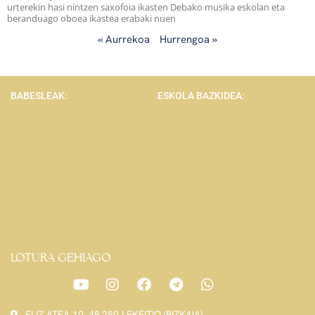
urterekin hasi nintzen saxofoia ikasten Debako musika eskolan eta
beranduago oboea ikastea erabaki nuen
« Aurrekoa
Hurrengoa »
BABESLEAK:
ESKOLA BAZKIDEA:
LOTURA GEHIAGO
ELIZ ATEA 10, 48.280 LEKEITIO (BIZKAIA)