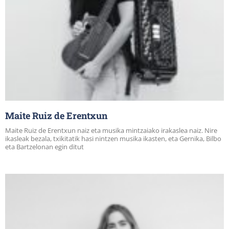
Maite Ruiz de Erentxun
Maite Ruiz de Erentxun naiz eta musika mintzaiako irakaslea naiz. Nire
ikasleak bezala, txikitatik hasi nintzen musika ikasten, eta Gernika, Bilbo
eta Bartzelonan egin ditut