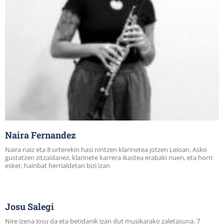
Naira Fernandez
Naira naiz eta 8 urterekin hasi nintzen klarinetea jotzen Leioan. Asko
gustatzen zitzaidanez, klarinete karrera ikastea erabaki nuen, eta horri
esker, hainbat herrialdetan bizi izan
Josu Salegi
Nire izena Josu da eta betidanik izan dut musikarako zaletasuna. 7