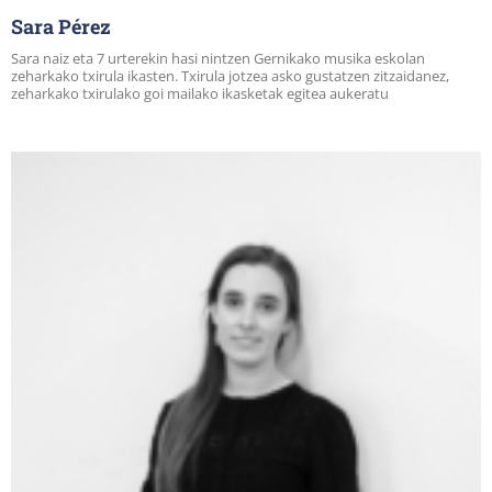
Sara Pérez
Sara naiz eta 7 urterekin hasi nintzen Gernikako musika eskolan
zeharkako txirula ikasten. Txirula jotzea asko gustatzen zitzaidanez,
zeharkako txirulako goi mailako ikasketak egitea aukeratu