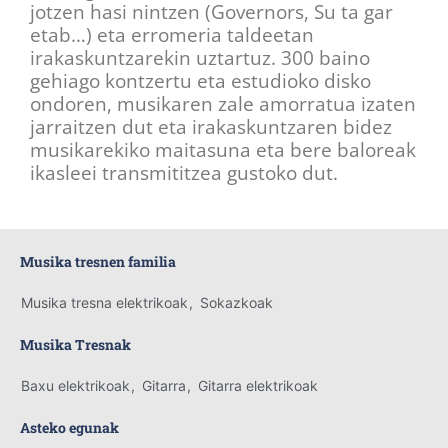
jotzen hasi nintzen (Governors, Su ta gar
etab…) eta erromeria taldeetan
irakaskuntzarekin uztartuz. 300 baino
gehiago kontzertu eta estudioko disko
ondoren, musikaren zale amorratua izaten
jarraitzen dut eta irakaskuntzaren bidez
musikarekiko maitasuna eta bere baloreak
ikasleei transmititzea gustoko dut.
Musika tresnen familia
Musika tresna elektrikoak
,
Sokazkoak
Musika Tresnak
Baxu elektrikoak
,
Gitarra
,
Gitarra elektrikoak
Asteko egunak