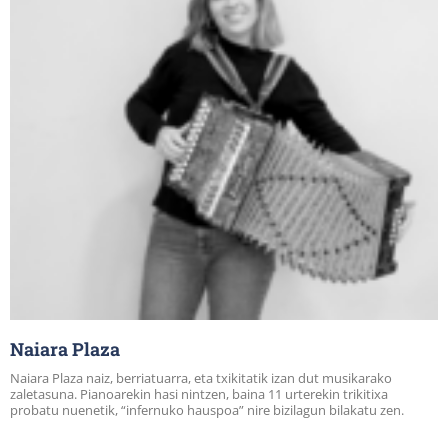
Naiara Plaza
Naiara Plaza naiz, berriatuarra, eta txikitatik izan dut musikarako
zaletasuna. Pianoarekin hasi nintzen, baina 11 urterekin trikitixa
probatu nuenetik, “infernuko hauspoa” nire bizilagun bilakatu zen.