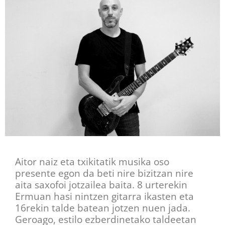
Aitor naiz eta txikitatik musika oso
presente egon da beti nire bizitzan nire
aita saxofoi jotzailea baita. 8 urterekin
Ermuan hasi nintzen gitarra ikasten eta
16rekin talde batean jotzen nuen jada.
Geroago, estilo ezberdinetako taldeetan