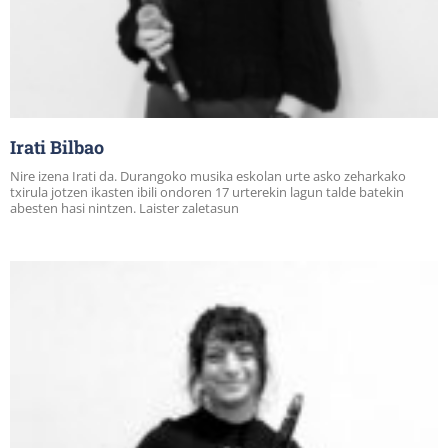
Irati Bilbao
Nire izena Irati da. Durangoko musika eskolan urte asko zeharkako
txirula jotzen ikasten ibili ondoren 17 urterekin lagun talde batekin
abesten hasi nintzen. Laister zaletasun