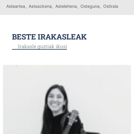
Asteartea
,
Asteazkena
,
Astelehena
,
Osteguna
,
Ostirala
BESTE IRAKASLEAK
Irakasle guztiak ikusi