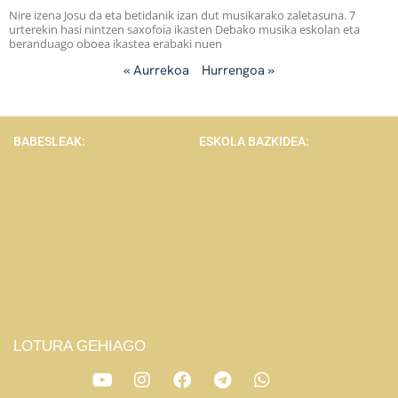
Nire izena Josu da eta betidanik izan dut musikarako zaletasuna. 7
urterekin hasi nintzen saxofoia ikasten Debako musika eskolan eta
beranduago oboea ikastea erabaki nuen
« Aurrekoa
Hurrengoa »
BABESLEAK:
ESKOLA BAZKIDEA:
LOTURA GEHIAGO