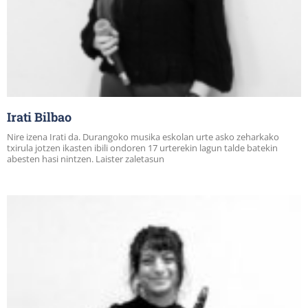
Irati Bilbao
Nire izena Irati da. Durangoko musika eskolan urte asko zeharkako
txirula jotzen ikasten ibili ondoren 17 urterekin lagun talde batekin
abesten hasi nintzen. Laister zaletasun