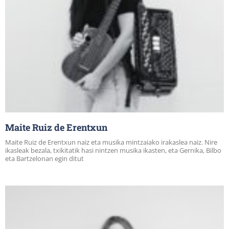
Maite Ruiz de Erentxun
Maite Ruiz de Erentxun naiz eta musika mintzaiako irakaslea naiz. Nire
ikasleak bezala, txikitatik hasi nintzen musika ikasten, eta Gernika, Bilbo
eta Bartzelonan egin ditut