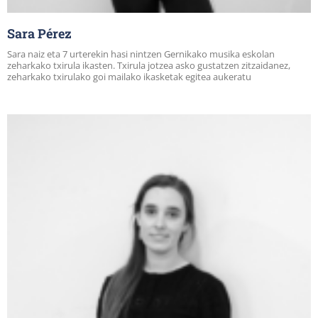
Sara Pérez
Sara naiz eta 7 urterekin hasi nintzen Gernikako musika eskolan
zeharkako txirula ikasten. Txirula jotzea asko gustatzen zitzaidanez,
zeharkako txirulako goi mailako ikasketak egitea aukeratu