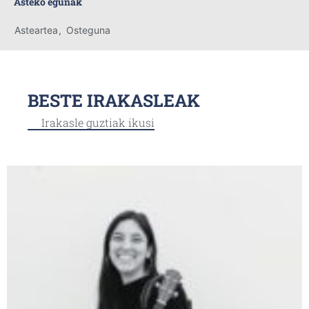
Asteko egunak
Asteartea
,
Osteguna
BESTE IRAKASLEAK
Irakasle guztiak ikusi