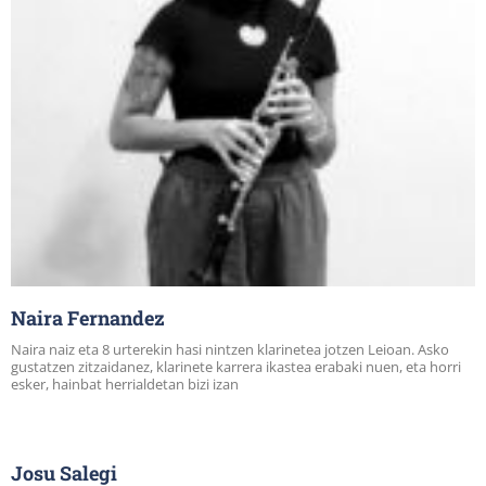
Naira Fernandez
Naira naiz eta 8 urterekin hasi nintzen klarinetea jotzen Leioan. Asko
gustatzen zitzaidanez, klarinete karrera ikastea erabaki nuen, eta horri
esker, hainbat herrialdetan bizi izan
Josu Salegi