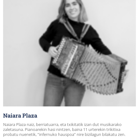
Naiara Plaza
Naiara Plaza naiz, berriatuarra, eta txikitatik izan dut musikarako
zaletasuna. Pianoarekin hasi nintzen, baina 11 urterekin trikitixa
probatu nuenetik, “infernuko hauspoa” nire bizilagun bilakatu zen.