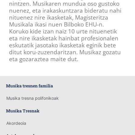
nintzen. Musikaren mundua oso gustoko
nuenez, eta irakaskuntzara bideratu nahi
nituenez nire ikasketak, Magisteritza
Musikala ikasi nuen Bilboko EHU-n.
Koruko kide izan naiz 10 urte nituenetik
eta nire ikasketak hainbat profesionalen
eskutatik jasotako ikasketak eginik bete
ditut koru-zuzendaritzan. Musikaz gozatu
eta gozaraztea maite dut.
Musika tresnen familia
Musika tresna polifonikoak
Musika Tresnak
Akordeoia