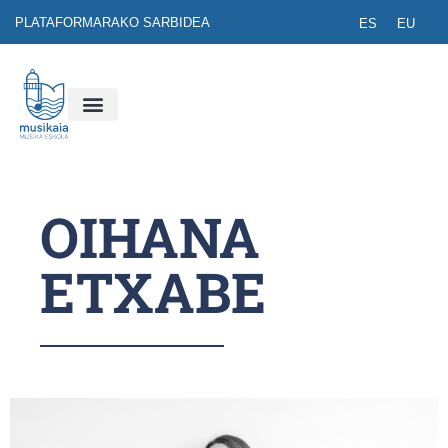
PLATAFORMARAKO SARBIDEA
ES
EU
OIHANA
ETXABE