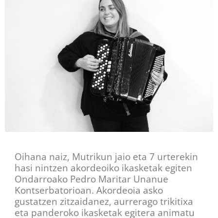
Oihana naiz, Mutrikun jaio eta 7 urterekin
hasi nintzen akordeoiko ikasketak egiten
Ondarroako Pedro Maritar Unanue
Kontserbatorioan. Akordeoia asko
gustatzen zitzaidanez, aurrerago trikitixa
eta panderoko ikasketak egitera animatu