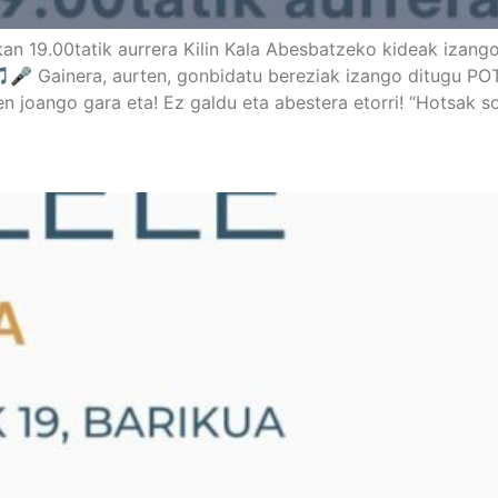
n 19.00tatik aurrera Kilin Kala Abesbatzeko kideak izango
🎵🎤 Gainera, aurten, gonbidatu bereziak izango ditugu 
 joango gara eta! Ez galdu eta abestera etorri! “Hotsak so