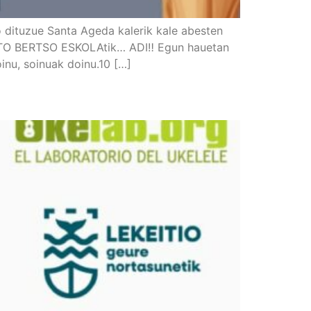
 dituzue Santa Ageda kalerik kale abesten
POTO BERTSO ESKOLAtik… ADI‼️ Egun hauetan
inu, soinuak doinu.10 […]