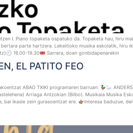
tzen I. Piano topaketa ospatuko da. Topaketa hau, hiru mai
bertara parte hartzera. Lekeitioko musika eskolatik, hiru i
z)🕘 16.00-19.30🎟 Sarrera, doan gonbidapenarekin
EN, EL PATITO FEO
orakoentzat ABAO TXIKI programaren barruan: 🦆🦢 ANDERS
telehena) Arriaga Antzokian (Bilbo). Musikaia Musika Esko
 bai ikasle zein gurasoentzat ere. 👉🏽Interesa baduzue, de