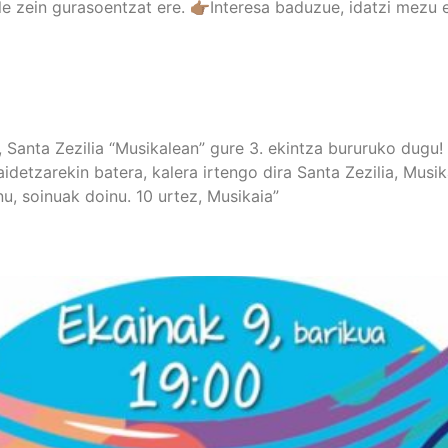
sle zein gurasoentzat ere. 👉🏽Interesa baduzue, idatzi me
 Santa Zezilia “Musikalean” gure 3. ekintza bururuko dugu
taidetzarekin batera, kalera irtengo dira Santa Zezilia, Mus
nu, soinuak doinu. 10 urtez, Musikaia”