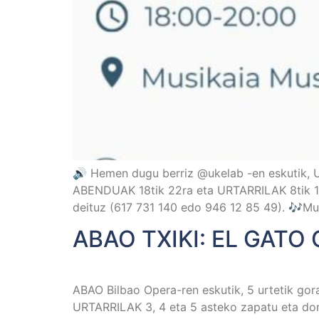
🔊 Hemen dugu berriz @ukelab -en eskutik, 
ABENDUAK 18tik 22ra eta URTARRILAK 8tik 12
deituz (617 731 140 edo 946 12 85 49). 🎶Mus
ABAO TXIKI: EL GATO
ABAO Bilbao Opera-ren eskutik, 5 urtetik g
URTARRILAK 3, 4 eta 5 asteko zapatu eta dom