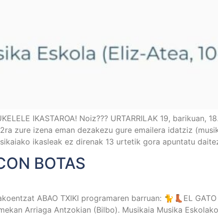
UKELELE IKASTAROA! Noiz??? URTARRILAK 19, barikuan, 18.
ra zure izena eman dezakezu gure emailera idatziz (musi
ikaiako ikasleak ez direnak 13 urtetik gora apuntatu daite
 CON BOTAS
orakoentzat ABAO TXIKI programaren barruan: 🐈👢EL GAT
ekan Arriaga Antzokian (Bilbo). Musikaia Musika Eskolako 