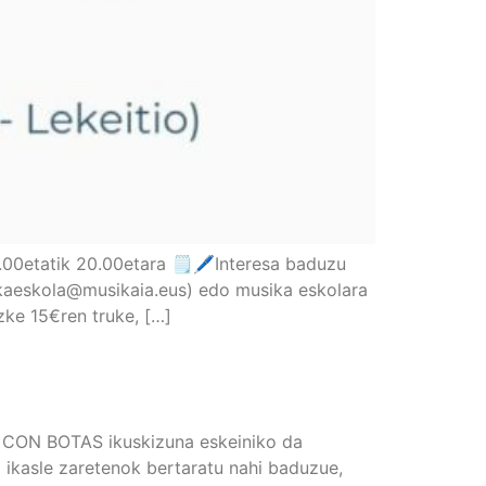
00etatik 20.00etara 🗒🖊Interesa baduzu
kaeskola@musikaia.eus) edo musika eskolara
zke 15€ren truke, […]
O CON BOTAS ikuskizuna eskeiniko da
ikasle zaretenok bertaratu nahi baduzue,