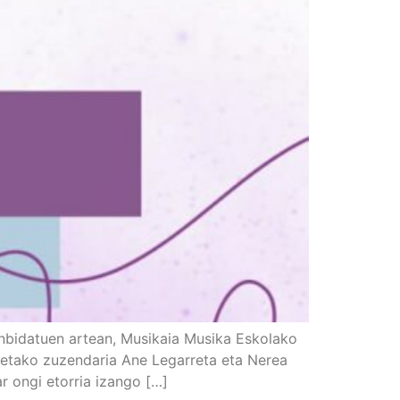
bidatuen artean, Musikaia Musika Eskolako
stretako zuzendaria Ane Legarreta eta Nerea
ar ongi etorria izango […]