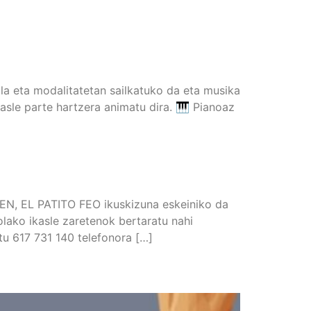
la eta modalitatetan sailkatuko da eta musika
kasle parte hartzera animatu dira. 🎹 Pianoaz
EN, EL PATITO FEO ikuskizuna eskeiniko da
lako ikasle zaretenok bertaratu nahi
itu 617 731 140 telefonora […]