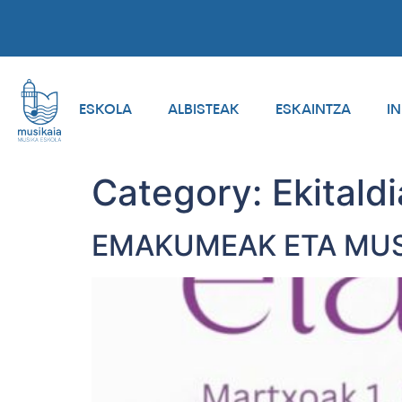
ESKOLA
ALBISTEAK
ESKAINTZA
I
Category:
Ekitaldi
EMAKUMEAK ETA MUS