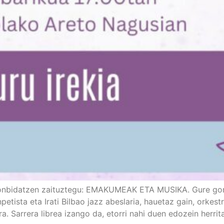
 gonbidatzen zaituztegu: EMAKUMEAK ETA MUSIKA. Gure gon
npetista eta Irati Bilbao jazz abeslaria, hauetaz gain, orke
. Sarrera librea izango da, etorri nahi duen edozein herrit