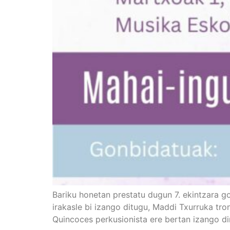
Bariku honetan prestatu dugun 7. ekintzara
irakasle bi izango ditugu, Maddi Txurruka tro
Quincoces perkusionista ere bertan izango dira