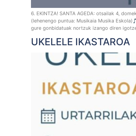
6. EKINTZA! SANTA AGEDA: otsailak 4, domeka
(lehenengo puntua: Musikaia Musika Eskola)
gure gonbidatuak nortzuk izango diren igotzen
UKELELE IKASTAROA