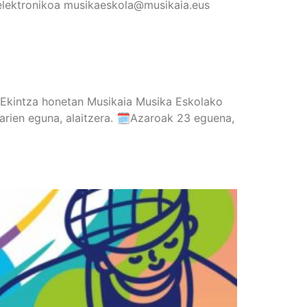
zu elektronikoa musikaeskola@musikaia.eus
! Ekintza honetan Musikaia Musika Eskolako
ikarien eguna, alaitzera. 🗓Azaroak 23 eguena,