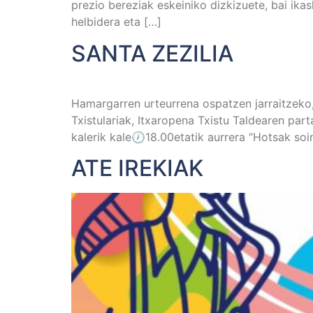
prezio bereziak eskeiniko dizkizuete, bai ika
helbidera eta […]
SANTA ZEZILIA
Hamargarren urteurrena ospatzen jarraitzeko,
Txistulariak, Itxaropena Txistu Taldearen par
kalerik kale🕖18.00etatik aurrera “Hotsak soi
ATE IREKIAK