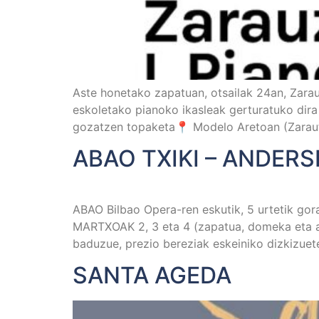
Aste honetako zapatuan, otsailak 24an, Zarau
eskoletako pianoko ikasleak gerturatuko dira 
gozatzen topaketa📍 Modelo Aretoan (Zaraut
ABAO TXIKI – ANDERS
ABAO Bilbao Opera-ren eskutik, 5 urtetik g
MARTXOAK 2, 3 eta 4 (zapatua, domeka eta as
baduzue, prezio bereziak eskeiniko dizkizuete,
SANTA AGEDA