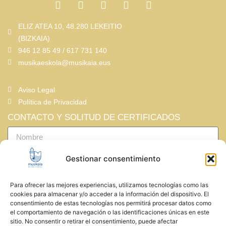
ELIZ ATEA 10, 48.280 LEKEITIO
(BIZKAIA)
946 12 85 49 / 617 731 140
musikaeskola@musikaia.eus
Aviso Legal
Política de Privacidad
CONTACTO Y SOLITUD DE CERTIFICADOS
Gestionar consentimiento
Para ofrecer las mejores experiencias, utilizamos tecnologías como las
cookies para almacenar y/o acceder a la información del dispositivo. El
consentimiento de estas tecnologías nos permitirá procesar datos como
He leído y acepto la política de privacidad
el comportamiento de navegación o las identificaciones únicas en este
sitio. No consentir o retirar el consentimiento, puede afectar